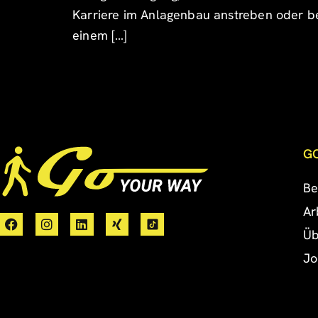
Karriere im Anlagenbau anstreben oder be
einem […]
G
Be
Ar
Üb
Jo