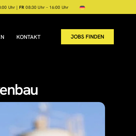
8:00 Uhr |
FR
08:30 Uhr – 16:00 Uhr
JOBS FINDEN
EN
KONTAKT
genbau