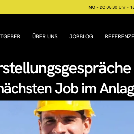
MO – DO
08:30 Uhr – 1
ITGEBER
ÜBER UNS
JOBBLOG
REFERENZ
rstellungsgespräche
 nächsten Job im Anla