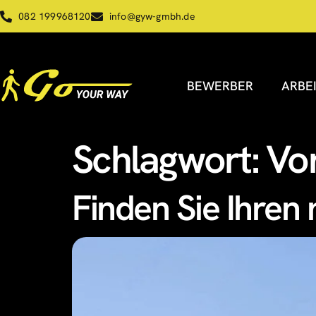
082 199968120
info@gyw-gmbh.de
BEWERBER
ARBE
Schlagwort:
Vo
Finden Sie Ihren