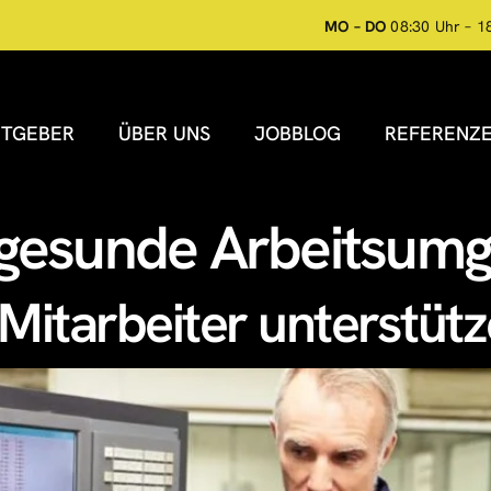
MO – DO
08:30 Uhr – 1
ITGEBER
ÜBER UNS
JOBBLOG
REFERENZ
gesunde Arbeitsum
Mitarbeiter unterstüt