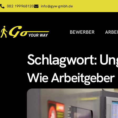
082 199968120
info@gyw-gmbh.de
BEWERBER
ARBE
Schlagwort:
Un
Wie Arbeitgeber 