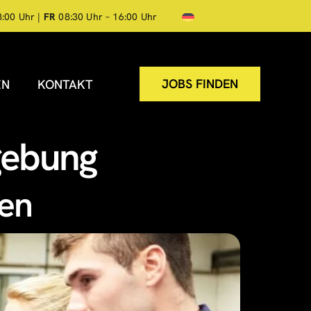
8:00 Uhr |
FR
08:30 Uhr – 16:00 Uhr
JOBS FINDEN
EN
KONTAKT
gebung
zen