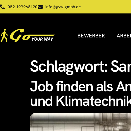
082 199968120
info@gyw-gmbh.de
BEWERBER
ARBE
Schlagwort:
San
Job finden als A
und Klimatechni