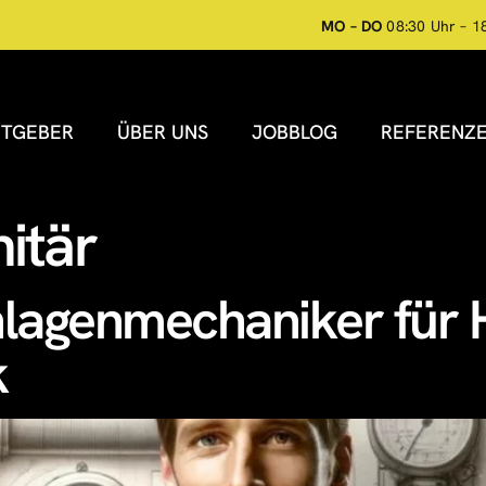
MO – DO
08:30 Uhr – 1
ITGEBER
ÜBER UNS
JOBBLOG
REFERENZ
itär
nlagenmechaniker für H
k