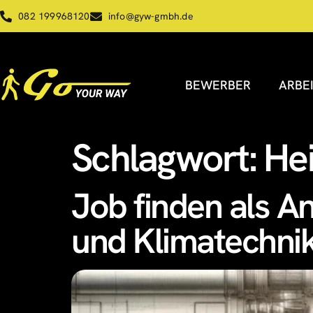
082 199968120
info@gyw-gmbh.de
BEWERBER
ARBE
Schlagwort:
He
Job finden als A
und Klimatechni