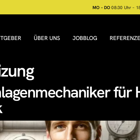
MO – DO
08:30 Uhr – 1
ITGEBER
ÜBER UNS
JOBBLOG
REFERENZ
izung
nlagenmechaniker für H
k