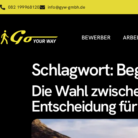
082 199968120
info@gyw-gmbh.de
BEWERBER
ARBE
Schlagwort:
Beg
Die Wahl zwische
Entscheidung für