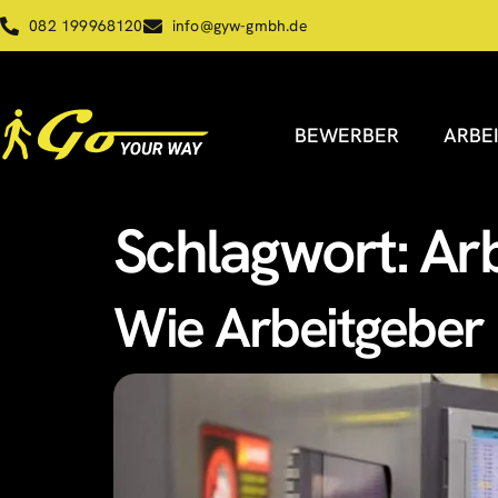
082 199968120
info@gyw-gmbh.de
BEWERBER
ARBE
Schlagwort:
Arb
Wie Arbeitgeber 