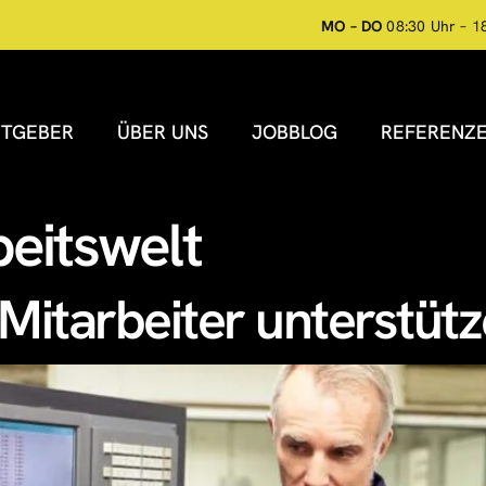
MO – DO
08:30 Uhr – 1
ITGEBER
ÜBER UNS
JOBBLOG
REFERENZ
eitswelt
Mitarbeiter unterstüt