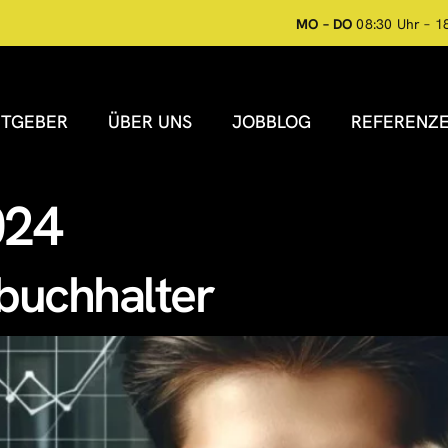
MO – DO
08:30 Uhr – 1
ITGEBER
ÜBER UNS
JOBBLOG
REFERENZ
024
buchhalter