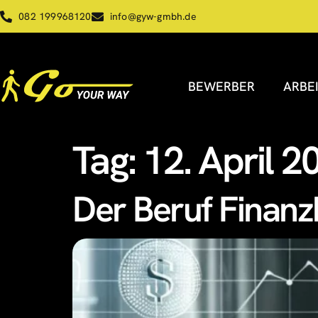
082 199968120
info@gyw-gmbh.de
BEWERBER
ARBE
Tag:
12. April 2
Der Beruf Finanz